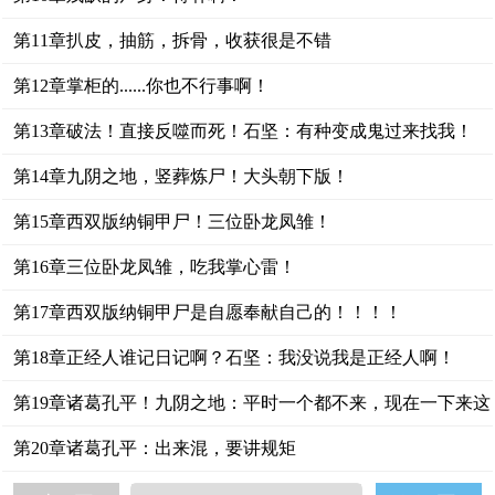
第11章扒皮，抽筋，拆骨，收获很是不错
第12章掌柜的......你也不行事啊！
第13章破法！直接反噬而死！石坚：有种变成鬼过来找我！
第14章九阴之地，竖葬炼尸！大头朝下版！
第15章西双版纳铜甲尸！三位卧龙凤雏！
第16章三位卧龙凤雏，吃我掌心雷！
第17章西双版纳铜甲尸是自愿奉献自己的！！！！
第18章正经人谁记日记啊？石坚：我没说我是正经人啊！
第19章诸葛孔平！九阴之地：平时一个都不来，现在一下来这
么多
第20章诸葛孔平：出来混，要讲规矩