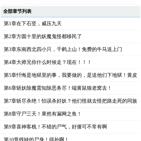
全部章节列表
第1章在下石坚，威压九天
第2章方圆十里的妖魔鬼怪都移民了
第3章东南西北四小只，千鹤上山！免费的牛马送上门
第4章大师兄你什么时候走？现在！！！
第5章忏悔是地狱里的事，我要做的，是送他们下地狱！黄皮
子讨封
第6章斩妖除魔需知除恶务尽！端黄鼠狼老窝去！
第7章斩尽杀绝！怕误杀好妖？他们怪就去怪把路走死的同族
吧
第8章守尸三天！果然有漏网之鱼！
第9章喜神客栈！不错的尸气，好僵可不常有啊
第10章残缺的尸身！得补啊！