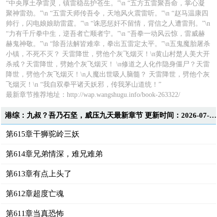
“中央厚土孕雷灵，镇雷稳岳护苍生。”\n “五方五雷聚吾命，掌心凝
聚神雷劲。”\n “五雷天师传吾令，天地风火震雷听。”\n “赵马温康四
帅行，闪电娘娘助雷霆。”\n “诛恶惩奸不留情，背信之人遭雷刑。”\n
“力有千斤拳中生，逆吾者亡顺者宁。”\n “吾拳一动风云惊，雷威赫
赫鬼神敬。”\n “除吾法解皆难幸，拳出五雷定太平。”\n五鬼魔胎屠杀
小镇，不死不灭？ 天雷降世，劈他个灰飞烟灭！\n黄山村楚人美大开
杀戒？天雷降世，劈她个灰飞烟灭！ \n修道之人化作隐身僵尸？天雷
降世，劈他个灰飞烟灭！\n人魔出世吸人脑髓？ 天雷降世，劈他个灰
飞烟灭！\n “我自双拳平诸天妖邪，传我茅山道统！”
最新章节推荐地址：
http://wap.wangshugu.info/book-263322/
港综：九叔？吾乃石坚，威压九天最新章节 更新时间：2026-07-30T23:59:23
第615章干狮驼岭三妖
第614章兄弟情深，难兄难弟
第613章有点上头了
第612章超度亡魂
第611章当真恐怖