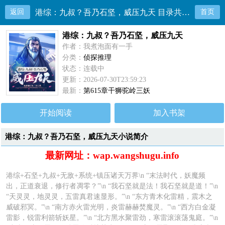
返回
港综：九叔？吾乃石坚，威压九天 目录共615章
首页
港综：九叔？吾乃石坚，威压九天
作者：我煮泡面有一手
分类：
侦探推理
状态：连载中
更新：2026-07-30T23:59:23
最新：
第615章干狮驼岭三妖
开始阅读
加入书架
港综：九叔？吾乃石坚，威压九天小说简介
最新网址：wap.wangshugu.info
港综+石坚+九叔+无敌+系统+镇压诸天万界\n “末法时代，妖魔频
出，正道衰退，修行者凋零？”\n “我石坚就是法！我石坚就是道！”\n
“天灵灵，地灵灵，五雷真君速显形。”\n “东方青木化雷精，震木之
威破邪冥。”\n “南方赤火雷光明，炎雷赫赫焚魔灵。”\n “西方白金凝
雷影，锐雷利箭斩妖星。”\n “北方黑水聚雷劲，寒雷滚滚荡鬼庭。”\n