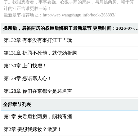
了。我很想看看，事事要强、心狠手辣的庶妹，与肩挑两房、精于算
计的江正吉谁更胜一筹！
最新章节推荐地址：
http://wap.wangshugu.info/book-263393/
换亲后，肩祧两房的权臣后悔疯了最新章节 更新时间：2026-07-26T21:39:55
第132章 有事没有事打江正吉玩
第131章 折腾不死他，就使劲折腾
第130章 上门找虐！
第129章 恶语寒人心！
第128章 你们在京都全是坏名声
全部章节列表
第1章 夫君肩挑两房，赐我毒酒
第2章 要想我嫁妆？做梦！