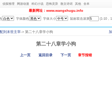
侦探推理
网游动漫
科幻小说
恐怖灵异
散文诗词
其他
全本
最新网址：www.wangshugu.info
色
字体颜色
字体大小
鼠标双击滚屏
(1-10
配到末世主宰
-> 第二十八章学小狗
第二十八章学小狗
上一页
返回目录
下一页
章节报错