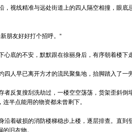
，视线精准与远处街道上的四人隔空相撞，眼底
新朋友好好打个招呼。”
心底的不安，默默跟在徐丽身后，有序朝着楼下
四人早已离开方才的流民聚集地，抬脚踏入了一
者反复搜刮洗劫过，一楼空空荡荡，货架歪斜倒
，连半点能用的物资都未曾剩下。
沿着破损的消防楼梯稳步上楼，逐层排查。直到
漏的旧衣物。