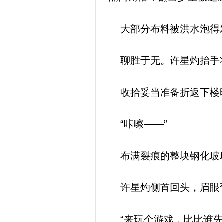
大部分布料被洪水泡得
聊胜于无。许星灼抬手将
收拾妥当准备折返下楼
“咔嚓——”
布满裂痕的整块钢化玻璃
许星灼侧首回头，眉眼弯
“来玩个游戏，比比谁先