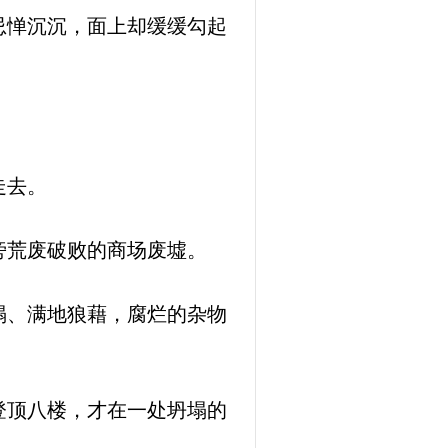
忌惮沉沉，面上却缓缓勾起
走去。
旁荒废破败的商场废墟。
塌、满地狼藉，腐烂的杂物
登顶八楼，才在一处坍塌的