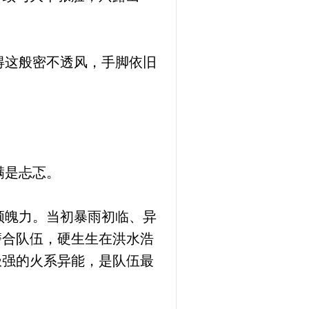
得这般密不透风，手脚依旧
满是忐忑。
领魄力。当初暴雨初临、异
磨合队伍，硬生生在洪水浩
极强的火系异能，是队伍最