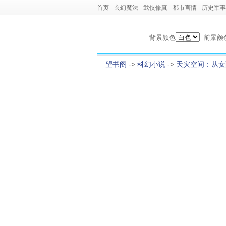
首页
玄幻魔法
武侠修真
都市言情
历史军事
背景颜色
前景颜
望书阁
->
科幻小说
->
天灾空间：从女