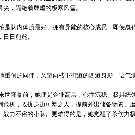
鼻尖，隔绝着肆虐的极寒风雪。
是队内体质最好、拥有异能的核心成员，即便裹
，日日煎熬。
重创的同伴，又望向楼下街道的四道身影，语气
世降临前，她便是企业高层，心性沉稳、极具统
判危机，收拢身边可塑之人，提前外出储备物资、
、战力不俗的小队。更难得的是，她觉醒了杀伤力