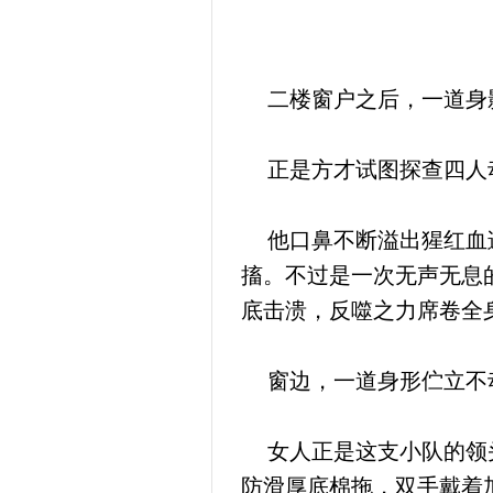
二楼窗户之后，一道身影
正是方才试图探查四人
他口鼻不断溢出猩红血迹
搐。不过是一次无声无息
底击溃，反噬之力席卷全
窗边，一道身形伫立不
女人正是这支小队的领头
防滑厚底棉拖，双手戴着