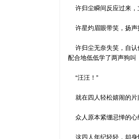
许归尘瞬间反应过来，立
许星灼眉眼带笑，扬声打
许归尘无奈失笑，自认倒
配合地低低学了两声狗叫
“汪汪！”
就在四人轻松嬉闹的片刻
众人原本紧绷忌惮的心
这四人年纪轻轻，却身怀