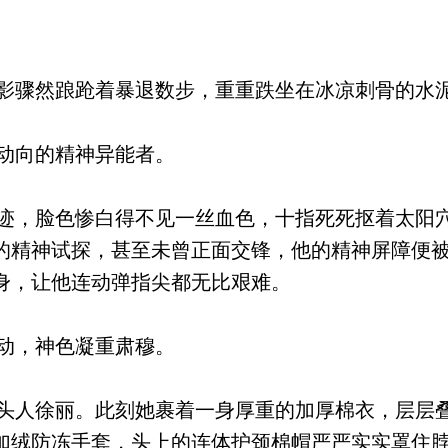
骤然踉跄着暴退数步，重重跌坐在冰凉刺骨的水
动向的精神异能者。
，脸色惨白得不见一丝血色，十指死死抠着太阳
的精神试探，甚至未曾正面交锋，他的精神屏障便
身，让他连动弹指尖都无比艰难。
动，神色凝重肃穆。
人徐丽。此刻她裹着一身厚重的加厚棉衣，层层
加绒防冻手套，头上的连体护颈棉帽严严实实罩住