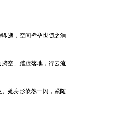
瞬即逝，空间壁垒也随之消
力腾空、踏虚落地，行云流
意。她身形倏然一闪，紧随