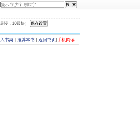
，1最慢，10最快）
加入书架
|
推荐本书
|
返回书页
|
手机阅读