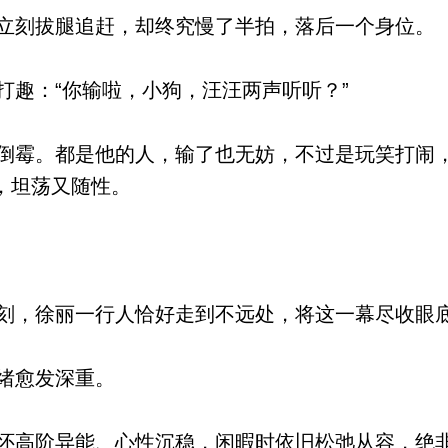
刻拔腿追赶，却终究慢了半拍，落后一个身位。
趣：“你输啦，小狗，汪汪两声听听？”
霉。都是他的人，输了也无妨，不过是玩笑打闹
，坦荡又随性。
，徐丽一行人恰好走到不远处，将这一幕尽收眼
绪愈发深重。
高阶异能、心性沉稳，闲暇时依旧松弛从容，绝