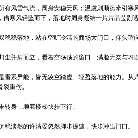
有风雪气流，周身安稳无风；温虞则顺势牵引寒
，借寒风轻坠而下，落地时周身凝结一片片晶莹剔
稳稳落地，站在空旷冷清的商场大门口，仰头望
尘并肩而立，看着空荡荡的窗口，满脸无奈与习
雷系异能，皆无凌空踏虚、轻盈落地的能力。从
骨裂重伤。
乖转身，顺着楼梯快步下行。
稳淡然的许清晏忽然脚步提速，快步冲出门口。