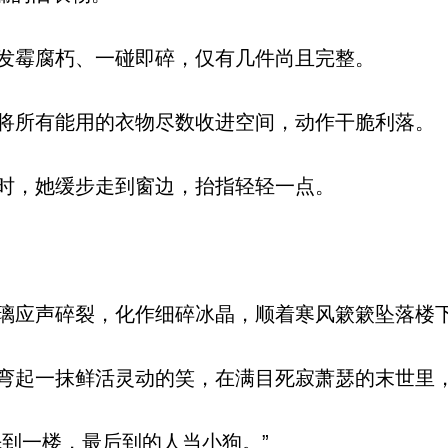
发霉腐朽、一碰即碎，仅有几件尚且完整。
所有能用的衣物尽数收进空间，动作干脆利落。
时，她缓步走到窗边，抬指轻轻一点。
应声碎裂，化作细碎冰晶，顺着寒风簌簌坠落楼
起一抹鲜活灵动的笑，在满目死寂萧瑟的末世里
到一楼，最后到的人当小狗。”