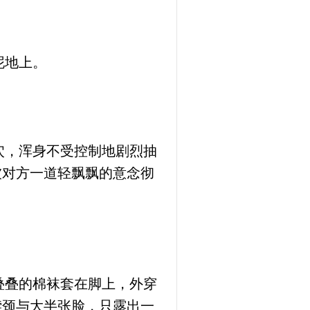
泥地上。
穴，浑身不受控制地剧烈抽
被对方一道轻飘飘的意念彻
叠叠的棉袜套在脚上，外穿
脖颈与大半张脸，只露出一