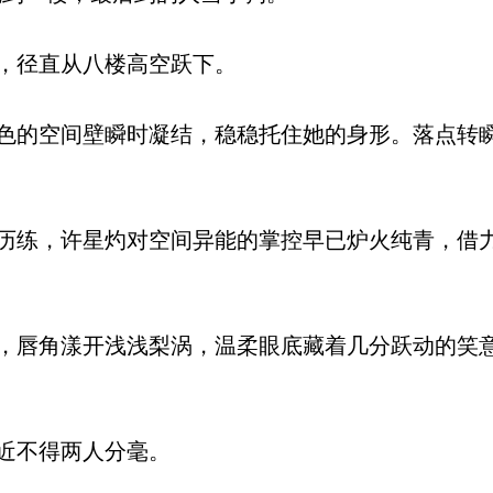
，径直从八楼高空跃下。
的空间壁瞬时凝结，稳稳托住她的身形。落点转
练，许星灼对空间异能的掌控早已炉火纯青，借
唇角漾开浅浅梨涡，温柔眼底藏着几分跃动的笑
近不得两人分毫。