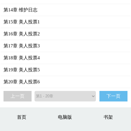
第14章 维护日志
第15章 美人投票1
第16章 美人投票2
第17章 美人投票3
第18章 美人投票4
第19章 美人投票5
第20章 美人投票6
上一页
下一页
首页
电脑版
书架