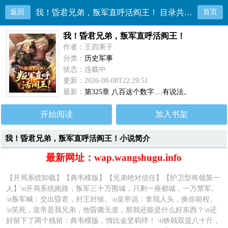
返回
我！昏君兄弟，叛军直呼活阎王！ 目录共325章
首页
我！昏君兄弟，叛军直呼活阎王！
作者：王四果子
分类：
历史军事
状态：连载中
更新：2026-08-08T22:29:51
最新：
第325章 八百这个数字....有说法。
开始阅读
加入书架
我！昏君兄弟，叛军直呼活阎王！小说简介
最新网址：wap.wangshugu.info
【开局系统卸载】【典韦模版】【兄弟绝对信任】【护卫型将领第一
人】\n开局系统跑路，叛军三十万围城，只剩一座都城，一万禁军。
\n叛军喊：交出昏君，封王封侯。\n皇帝说：拿我人头，换你前程。
\n笑死，皇帝是我兄弟，他昏庸无道，那我还能是什么好东西？\n还
好留下了两个残留：典韦模版，情比金坚羁绊！ \n铁戟双提八十斤，