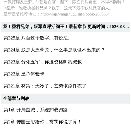
一戟打碎反王梦。\n朝廷百官：陛下，陈玄拥兵自重，不得不防啊！
\n皇帝：谁敢挑拨我兄弟？砍了！这天下最不缺想做官的人。
最新章节推荐地址：
http://wap.wangshugu.info/book-263566/
我！昏君兄弟，叛军直呼活阎王！最新章节 更新时间：2026-08-08T22:29:51
第325章 八百这个数字....有说法。
第324章 朕是大汉孽龙，什么事是朕做不出来的？
第323章 分化五军，你没资格叫我叔叔
第322章 皇帝体验卡
第321章 林策：天冷了，玄弟该添件衣了。
全部章节列表
第1章 开局围城，系统卸载跑路
第2章 传国玉玺给你，赏罚你说了算！