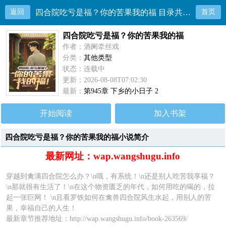
返回
四合院吃亏是福？你的苦果我的福 目录共945章
首页
四合院吃亏是福？你的苦果我的福
作者：酒阑牵丝戏
分类：
其他类型
状态：连载中
更新：2026-08-08T07:02:30
最新：
第945章 下乡的小日子 2
开始阅读
加入书架
四合院吃亏是福？你的苦果我的福小说简介
最新网址：wap.wangshugu.info
穿越到禽满四合院怎么办？\n哦，有系统！\n还是别人吃苦我享福？
\n那就很有生活了！\n在这个物资匮乏的年代，如何用吃的喝的，拉
起一张巨网！ \n且看罗铁如何在禽兽四合院风生水起，用别人的苦
果，幸福自己的人生！
最新章节推荐地址：
http://wap.wangshugu.info/book-263569/