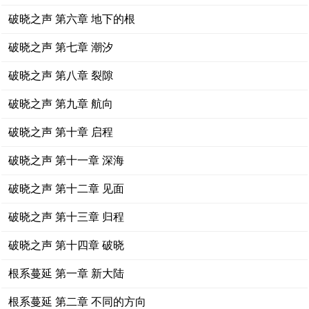
破晓之声 第六章 地下的根
破晓之声 第七章 潮汐
破晓之声 第八章 裂隙
破晓之声 第九章 航向
破晓之声 第十章 启程
破晓之声 第十一章 深海
破晓之声 第十二章 见面
破晓之声 第十三章 归程
破晓之声 第十四章 破晓
根系蔓延 第一章 新大陆
根系蔓延 第二章 不同的方向