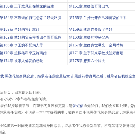
第150章 王子续见到在兰家的苗凌
第151章 兰妤给哥哥出气
第154章 不靠谱的何屯忽悠兰妤去路演
第155章 兰妤公开自己和苗凌的关系
第158章 兰妤的将计就计
第159章 李新垚要毁了兰妤
第162章 兰妤的父亲带着四个哥哥现身
第163章 兰妤的神秘父亲
第166章 李玉婉不配为人母
第167章 兰妤身世曝光，全网哗然
第170章 兰振雄和李玉婉离婚
第171章 兰宇轩来学校找兰妤麻烦
第174章 被家人偏爱的感觉
第175章 想要六个妹夫
下载
黑莲花替身网恋后，继承者任我撩最新章节
黑莲花替身网恋后，继承者任我撩全
前后翻页，回车键返回列表。
有小说VIP章节都能免费阅读。
承者任我撩最新章节，而望书阁又没有更新，请
发短信
通知我们，我们会立即处理，您
继承者任我撩》小说是一本非常好看的书，如你喜欢小说黑莲花替身网恋后，继承者
小说将第一时间更新黑莲花替身网恋后，继承者任我撩最新章节。所有黑莲花替身网
删除。