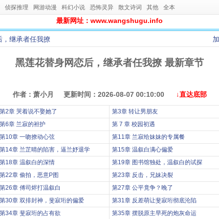
侦探推理
网游动漫
科幻小说
恐怖灵异
散文诗词
其他
全本
最新网址：www.wangshugu.info
后，继承者任我撩
黑莲花替身网恋后，继承者任我撩 最新章节
作者：萧小月 更新时间：2026-08-07 00:10:00
↓直达底部
第2章 哭着说不娶她了
第3章 转让男朋友
第6章 兰寂的袒护
第 7 章 校园初遇
第10章 一吻撩动心弦
第11章 兰寂给妹妹的专属餐
第14章 兰芷晴的陷害，逼兰妤退学
第15章 温叙白满心偏爱
第18章 温叙白的深情
第19章 图书馆独处，温叙白的试探
第22章 偷拍，恶意P图
第23章 反击，兄妹决裂
第26章 傅司烬打温叙白
第27章 公平竟争？晚了
第30章 双排封神，斐寂珩的偏爱
第31章 反差萌让斐寂珩彻底沦陷
第34章 斐寂珩的占有欲
第35章 摆脱原主早死的炮灰命运