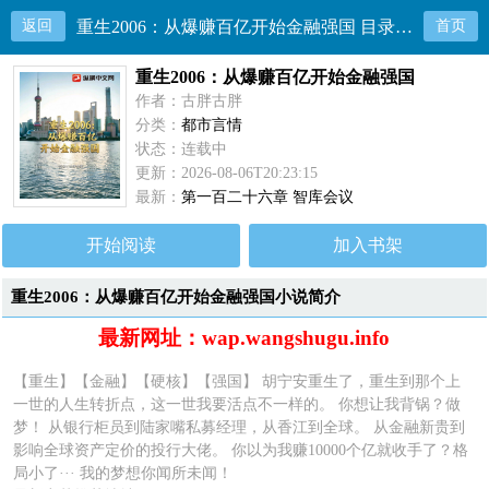
返回
重生2006：从爆赚百亿开始金融强国 目录共128章
首页
重生2006：从爆赚百亿开始金融强国
作者：古胖古胖
分类：
都市言情
状态：连载中
更新：2026-08-06T20:23:15
最新：
第一百二十六章 智库会议
开始阅读
加入书架
重生2006：从爆赚百亿开始金融强国小说简介
最新网址：wap.wangshugu.info
【重生】【金融】【硬核】【强国】 胡宁安重生了，重生到那个上
一世的人生转折点，这一世我要活点不一样的。 你想让我背锅？做
梦！ 从银行柜员到陆家嘴私募经理，从香江到全球。 从金融新贵到
影响全球资产定价的投行大佬。 你以为我赚10000个亿就收手了？格
局小了··· 我的梦想你闻所未闻！