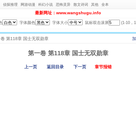
侦探推理
网游动漫
科幻小说
恐怖灵异
散文诗词
其他
全本
最新网址：www.wangshugu.info
色
字体颜色
字体大小
鼠标双击滚屏
(1-10
一卷 第118章 国士无双勋章
第一卷 第118章 国士无双勋章
上一页
返回目录
下一页
章节报错