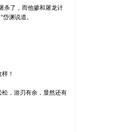
屠杀了，而他掺和屠龙计
”岱渊说道。
这样！
松松，游刃有余，显然还有