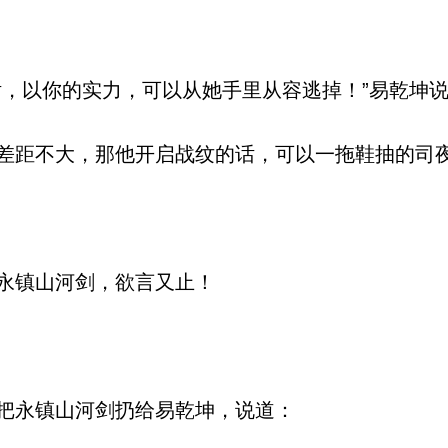
。
，以你的实力，可以从她手里从容逃掉！”易乾坤
距不大，那他开启战纹的话，可以一拖鞋抽的司
永镇山河剑，欲言又止！
把永镇山河剑扔给易乾坤，说道：