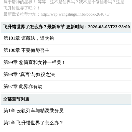
属于诸神的星界！ 等等！这不是仙界吗？我不是个修仙者吗？这是
飞升错世界了吧？！
最新章节推荐地址：
http://wap.wangshugu.info/book-264675/
飞升错世界了怎么办？最新章节 更新时间：2026-08-05T23:28:00
第101章 饵藏法，道为钩
第100章 不要侮辱吾主
第99章 您简直和女神一样美！
第98章 ‘真言’与奴役之法
第97章 此界亦有劫
全部章节列表
第1章 云轨列车与精灵乘务员
第2章 飞升错世界了怎么办？