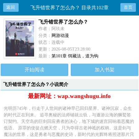
返回
飞升错世界了怎么办？ 目录共102章
首页
飞升错世界了怎么办？
作者：阿玖未
分类：
网游动漫
状态：连载中
更新：2026-08-05T23:28:00
最新：
第101章 饵藏法，道为钩
开始阅读
加入书架
飞升错世界了怎么办？小说简介
最新网址：wap.wangshugu.info
光明历745年，行走于人世间的诸神早已回归星界。诸神沉寂，众生
的时代正在到来。 追寻奥秘的法师铺就云轨，与遨游云海的狮鹫签
订契约。天空岛的巨剑回应勇者的决心，地下城的迷宫回响着恶魔的
低语。 原罪的使徒点燃天空，只为夺得古老神祗的权柄。这是剑与
魔法的世界，这是勇者与恶魔的史诗，新时代的光辉终将照进那片只