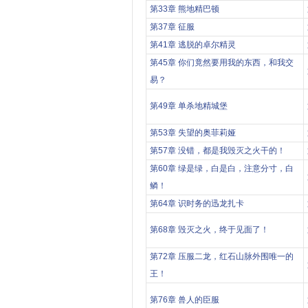
第33章 熊地精巴顿
第37章 征服
第41章 逃脱的卓尔精灵
第45章 你们竟然要用我的东西，和我交
易？
第49章 单杀地精城堡
第53章 失望的奥菲莉娅
第57章 没错，都是我毁灭之火干的！
第60章 绿是绿，白是白，注意分寸，白
鳞！
第64章 识时务的迅龙扎卡
第68章 毁灭之火，终于见面了！
第72章 压服二龙，红石山脉外围唯一的
王！
第76章 兽人的臣服