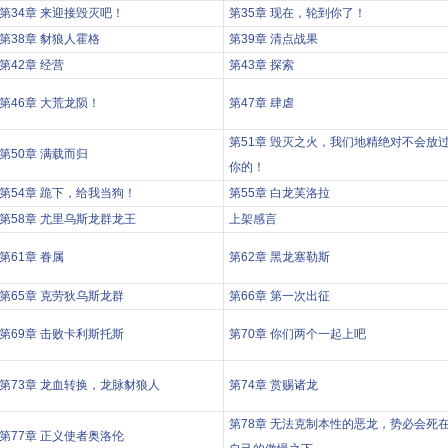
第34章 来迎接毁灭吧！
第35章 现在，轮到你了！
第38章 豺狼人霍格
第39章 清点战果
第42章 经营
第43章 探索
第46章 大荒龙陨！
第47章 肆虐
第51章 毁灭之火，我们地精绝对不会放
第50章 满载而归
你的！
第54章 跪下，给我当狗！
第55章 白龙芙洛拉
第58章 尤里乌斯龙群龙王
上架感言
第61章 眷属
第62章 黑龙塞勒斯
第65章 克劳狄乌斯龙群
第66章 第一次出征
第69章 击败卡利斯托斯
第70章 你们两个一起上吧
第73章 龙血转换，龙脉豺狼人
第74章 赏赐诸龙
第78章 无法克制本性的恶龙，势必会死
第77章 正义使者奥洛伦