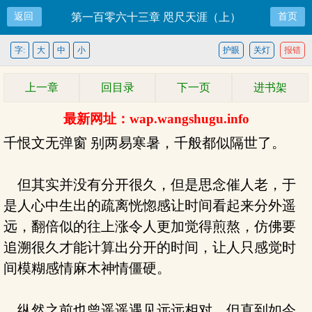
返回
第一百零六十三章 咫尺天涯（上）
首页
字:
大
中
小
护眼
关灯
报错
上一章
回目录
下一页
进书架
最新网址：wap.wangshugu.info
千恨文无弹窗 别两易寒暑，千般都似隔世了。
但其实并没有分开很久，但是思念催人老，于
是人心中生出的疏离恍惚感让时间看起来分外遥
远，翻倍似的往上涨令人更加觉得煎熬，仿佛要
追溯很久才能计算出分开的时间，让人只感觉时
间模糊感情麻木神情僵硬。
纵然之前也曾遥遥遇见远远相对，但直到如今