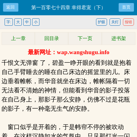
返回
第一百零七十四章 幸得君宠（下）
首页
字:
大
中
小
护眼
关灯
报错
上一章
回目录
下一页
进书架
最新网址：wap.wangshugu.info
千恨文无弹窗 了，碧盈一睁开眼的看到就是抱着
自己手臂睡去的睡在自己床边的摇篮里的儿。床
边垂着帷帐，而华音就坐在床边，帷帐隔着一切
无法看不清她的神情，但能看到华音的影子投落
在自己身上，那影子那么安静，仿佛不过是花瓶
的影子，有一种毫无生气的安静。
窗口似乎是开着的，于是帏帘不停的被吹动
着，在这样沉静如水的气氛中，只见那灯光一闪