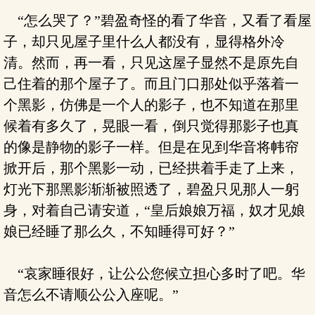
“怎么哭了？”碧盈奇怪的看了华音，又看了看屋
子，却只见屋子里什么人都没有，显得格外冷
清。然而，再一看，只见这屋子显然不是原先自
己住着的那个屋子了。而且门口那处似乎落着一
个黑影，仿佛是一个人的影子，也不知道在那里
候着有多久了，晃眼一看，倒只觉得那影子也真
的像是静物的影子一样。但是在见到华音将帏帘
掀开后，那个黑影一动，已经拱着手走了上来，
灯光下那黑影渐渐被照透了，碧盈只见那人一躬
身，对着自己请安道，“皇后娘娘万福，奴才见娘
娘已经睡了那么久，不知睡得可好？”
“哀家睡很好，让公公您候立担心多时了吧。华
音怎么不请顺公公入座呢。”