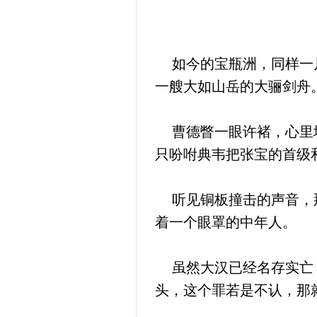
如今的宝瓶洲，同样一片
一艘大如山岳的大骊剑舟
曹德瞥一眼许褚，心里埋
只吩咐典韦把张宝的首级
听见铜板撞击的声音，那
着一个眼罩的中年人。
虽然大汉已经名存实亡，
头，这个罪若是不认，那