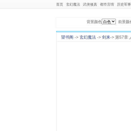
首页
玄幻魔法
武侠修真
都市言情
历史军事
背景颜色
前景颜
望书阁
->
玄幻魔法
->
剑来
-> 第57