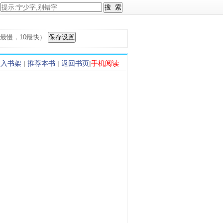
，1最慢，10最快）
加入书架
|
推荐本书
|
返回书页
|
手机阅读