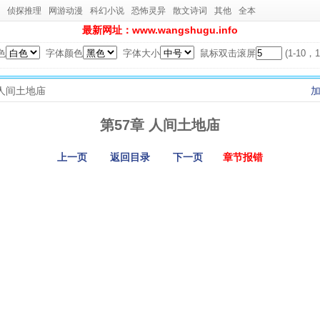
侦探推理
网游动漫
科幻小说
恐怖灵异
散文诗词
其他
全本
最新网址：www.wangshugu.info
色
字体颜色
字体大小
鼠标双击滚屏
(1-10
章 人间土地庙
第57章 人间土地庙
上一页
返回目录
下一页
章节报错