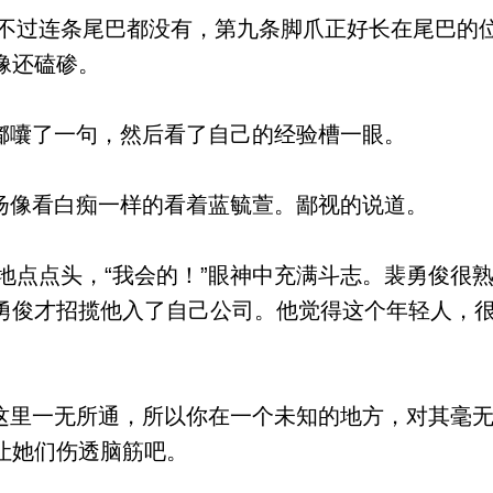
过连条尾巴都没有，第九条脚爪正好长在尾巴的
像还磕碜。
嘟囔了一句，然后看了自己的经验槽一眼。
扬像看白痴一样的看着蓝毓萱。鄙视的说道。
点点头，“我会的！”眼神中充满斗志。裴勇俊很
勇俊才招揽他入了自己公司。他觉得这个年轻人，
这里一无所通，所以你在一个未知的地方，对其毫
让她们伤透脑筋吧。