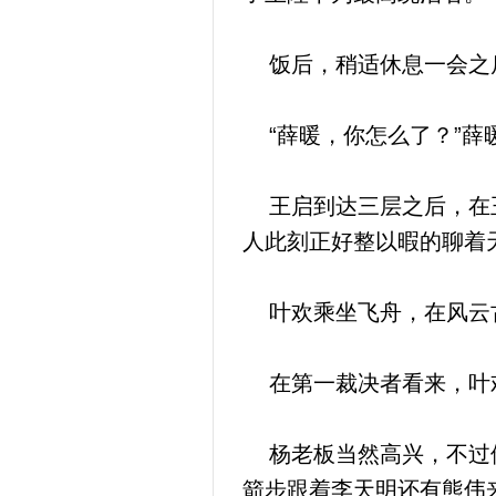
饭后，稍适休息一会之后
“薛暖，你怎么了？”薛
王启到达三层之后，在王
人此刻正好整以暇的聊着
叶欢乘坐飞舟，在风云古
在第一裁决者看来，叶欢
杨老板当然高兴，不过他
箭步跟着李天明还有熊伟