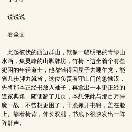
说说说
看全文
此起彼伏的西边群山，就像一幅明艳的青绿山
水画，集灵峰的山脚牌坊，竹椅上边坐着个有些
犯困的年轻道士，他都懒得回屋子去睡午觉，能
省几步脚力就省，这位负责看守山门的惫懒汉，
先将那本正经书放入袖子，再拿出一本更正经的
道家典籍，随便翻了几页，本想凭此与那百万睡
魔一战，不曾想更困了，干脆摊开书籍，盖在脸
上。靠着椅背，伸长双腿，书底下很快发出一阵
阵鼾声。