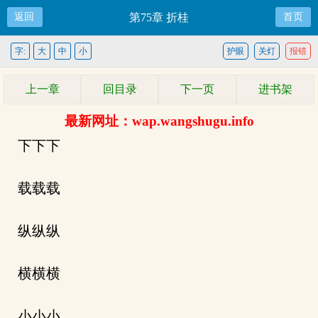
返回
第75章 折桂
首页
字:
大
中
小
护眼
关灯
报错
上一章
回目录
下一页
进书架
最新网址：wap.wangshugu.info
下下下
载载载
纵纵纵
横横横
小小小