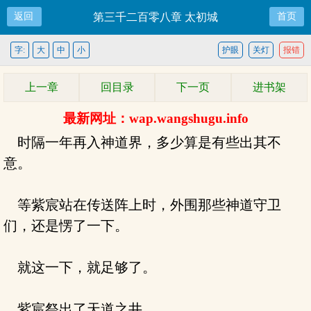
返回
第三千二百零八章 太初城
首页
字:
大
中
小
护眼
关灯
报错
上一章
回目录
下一页
进书架
最新网址：wap.wangshugu.info
时隔一年再入神道界，多少算是有些出其不
意。
等紫宸站在传送阵上时，外围那些神道守卫
们，还是愣了一下。
就这一下，就足够了。
紫宸祭出了天道之井。