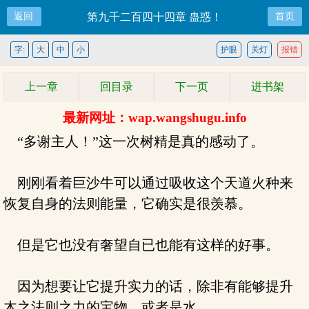
返回
第九千二百四十四章 蛊惑！
首页
字:
大
中
小
护眼
关灯
报错
上一章
回目录
下一页
进书架
最新网址：wap.wangshugu.info
“多谢主人！”这一次树精是真的感动了。
刚刚看着巨沙牛可以通过吸收这个天道火种来
恢复自身的法则能量，它确实是很羡慕。
但是它也没有奢望自已也能有这样的好事。
因为想要让它提升实力的话，除非有能够提升
木之法则之力的宝物，或者是水。