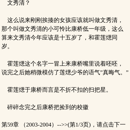
文秀清？
这么说来刚刚挨揍的女孩应该就叫做文秀清，
那个叫做文秀清的小可怜比康桥低一年级，这么
算来文秀清今年应该是十五岁了，和霍莲煾同
岁。
霍莲煾这个名字一冒上来康桥嘴里说着呸呸，
说完之后她稍微模仿了莲煾少爷的语气”真晦气。”
霍莲煾于康桥而言是不折不扣的扫把星。
碎碎念完之后康桥把捡到的校徽
第59章 （2003-2004）-->>(第1/3页)，请点击下一