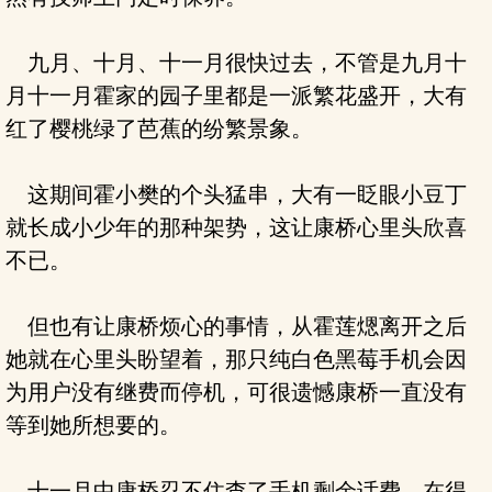
九月、十月、十一月很快过去，不管是九月十
月十一月霍家的园子里都是一派繁花盛开，大有
红了樱桃绿了芭蕉的纷繁景象。
这期间霍小樊的个头猛串，大有一眨眼小豆丁
就长成小少年的那种架势，这让康桥心里头欣喜
不已。
但也有让康桥烦心的事情，从霍莲煾离开之后
她就在心里头盼望着，那只纯白色黑莓手机会因
为用户没有继费而停机，可很遗憾康桥一直没有
等到她所想要的。
十一月中康桥忍不住查了手机剩余话费，在得