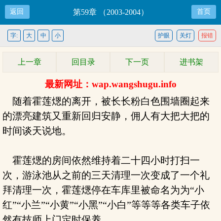
返回
第59章 （2003-2004）
首页
字:
大
中
小
护眼
关灯
报错
上一章
回目录
下一页
进书架
最新网址：wap.wangshugu.info
随着霍莲煾的离开，被长长粉白色围墙圈起来
的漂亮建筑又重新回归安静，佣人有大把大把的
时间谈天说地。
霍莲煾的房间依然维持着二十四小时打扫一
次，游泳池从之前的三天清理一次变成了一个礼
拜清理一次，霍莲煾停在车库里被命名为为“小
红”“小兰”“小黄”“小黑”“小白”等等等各类车子依
然有技师上门定时保养。