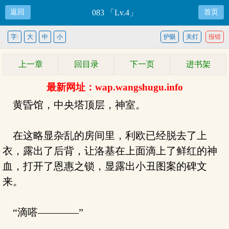
返回
083 「Lv.4」
首页
字:
大
中
小
护眼
关灯
报错
上一章
回目录
下一页
进书架
最新网址：wap.wangshugu.info
黄昏馆，中央塔顶层，神室。
在这略显杂乱的房间里，利欧已经脱去了上
衣，露出了后背，让洛基在上面滴上了鲜红的神
血，打开了恩惠之锁，显露出小丑图案的碑文
来。
“滴嗒————”