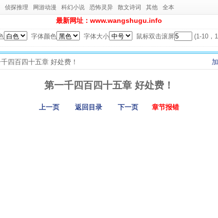
侦探推理
网游动漫
科幻小说
恐怖灵异
散文诗词
其他
全本
最新网址：www.wangshugu.info
色
字体颜色
字体大小
鼠标双击滚屏
(1-10
第一千四百四十五章 好处费！
第一千四百四十五章 好处费！
上一页
返回目录
下一页
章节报错