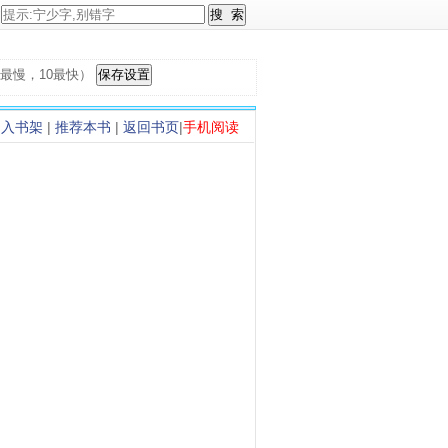
，1最慢，10最快）
加入书架
|
推荐本书
|
返回书页
|
手机阅读