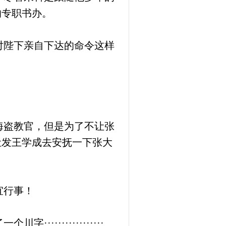
的专职书办。
对陛下亲自下达的命令这样
海盗教官，但是为了不让张
让发王学成去安抚一下张大
宜行事！
·············