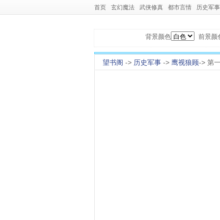
首页
玄幻魔法
武侠修真
都市言情
历史军事
背景颜色
前景颜
望书阁
->
历史军事
->
鹰视狼顾
-> 