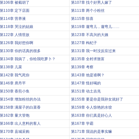
第106章 被截胡了
第107章 找个好男人嫁了
第110章 定下店面
第111章 两个小粉丝
第114章 营养液
第115章 惊喜
第118章 哭泣的姑娘
第119章 遛弯儿，遛弯儿……
第122章 人情世故
第123章 不高兴的大姨
第126章 我好想你啊
第127章 枸杞子
第130章 你的话真的很多
第131章 我一时没反应过来
第134章 我病了，你给我吃萝卜？
第135章 全村求致富
第138章 儿菜
第139章 考察
第142章 我气死你
第143章 他是谁啊？
第146章 席丹平
第147章 怪好喝的
第150章 香煎小鱼
第151章 动土吉兆
第154章 增加粉丝的办法
第155章 要是你是我孙女就好了
第158章 满屋子的白菜香
第159章 令人惊艳的水饺
第162章 量大管饱
第163章 你们真是好心人
第166章 出人意料的客人
第167章 学霸
第170章 县城采购
第171章 我说的是事实嘛