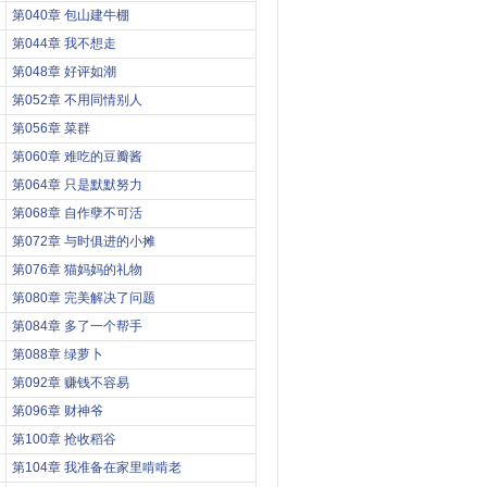
第040章 包山建牛棚
第044章 我不想走
第048章 好评如潮
第052章 不用同情别人
第056章 菜群
第060章 难吃的豆瓣酱
第064章 只是默默努力
第068章 自作孽不可活
第072章 与时俱进的小摊
第076章 猫妈妈的礼物
第080章 完美解决了问题
第084章 多了一个帮手
第088章 绿萝卜
第092章 赚钱不容易
第096章 财神爷
第100章 抢收稻谷
第104章 我准备在家里啃啃老