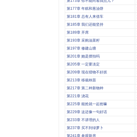
第173章 你不能向着我点儿？
第177章 年糕和葱油饼
第181章 总有人来借车
第185章 我们还能坚持
第189章 开席
第193章 采购油菜籽
第197章 修建山塘
第201章 她是摆拍吗
第205章 一定要淡定
第209章 现在猎物不好抓
第213章 移栽秧苗
第217章 第二种新物种
第221章 浇花
第225章 能抢就一起抢嘛
第229章 这还像一句好话
第233章 不讲理的人
第237章 买不到绿萝卜
第241章 参观新房