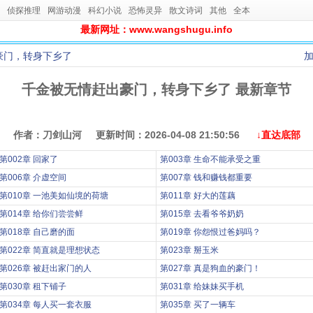
侦探推理
网游动漫
科幻小说
恐怖灵异
散文诗词
其他
全本
最新网址：www.wangshugu.info
豪门，转身下乡了
千金被无情赶出豪门，转身下乡了 最新章节
作者：刀剑山河 更新时间：2026-04-08 21:50:56
↓直达底部
第002章 回家了
第003章 生命不能承受之重
第006章 介虚空间
第007章 钱和赚钱都重要
第010章 一池美如仙境的荷塘
第011章 好大的莲藕
第014章 给你们尝尝鲜
第015章 去看爷爷奶奶
第018章 自己磨的面
第019章 你怨恨过爸妈吗？
第022章 简直就是理想状态
第023章 掰玉米
第026章 被赶出家门的人
第027章 真是狗血的豪门！
第030章 租下铺子
第031章 给妹妹买手机
第034章 每人买一套衣服
第035章 买了一辆车