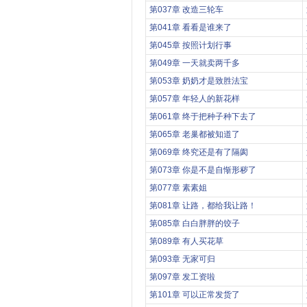
第037章 改造三轮车
第041章 看看是谁来了
第045章 按照计划行事
第049章 一天就卖两千多
第053章 奶奶才是致胜法宝
第057章 年轻人的新花样
第061章 终于把种子种下去了
第065章 老巢都被知道了
第069章 终究还是有了隔阂
第073章 你是不是自惭形秽了
第077章 素素姐
第081章 让路，都给我让路！
第085章 白白胖胖的饺子
第089章 有人买花草
第093章 无家可归
第097章 发工资啦
第101章 可以正常发货了