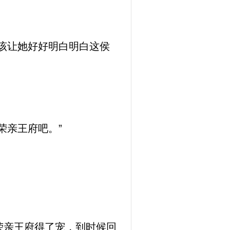
该让她好好明白明白这侯
荣亲王府吧。”
荣亲王府得了宠，到时候回