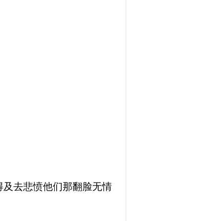
得及去悲愤他们那翻脸无情