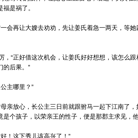
是福是祸了。
一会再让大嫂去劝劝，先让姜氏着急一两天，等她
，“正好借这次机会，让姜氏好好想想，该怎么跟
们的后果。”
公主哪里？”
母亲放心，长公主三日前就跟驸马一起下江南了，
竟是个孩子，以荣亲王的性子，便是那郡主求见，他
好！这下秀儿该高兴了！”