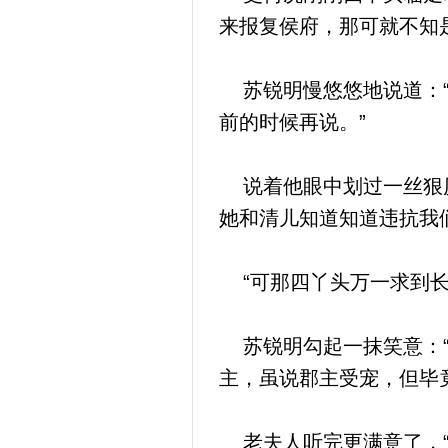
来报复侯府，那可就不知
苏锐明慢悠悠地说道：“
前的时候再说。”
说着他眼中划过一丝狠厉
她和清儿知道知道违抗我
“可那四丫头万一求到长
苏锐明勾起一抹笑意：“
主，虽说郡主受宠，但毕
老夫人听完更满意了，“