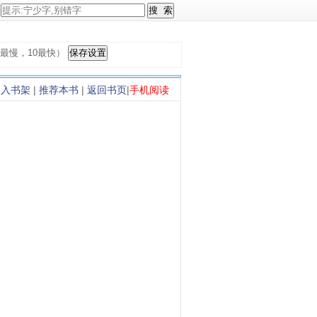
，1最慢，10最快）
加入书架
|
推荐本书
|
返回书页
|
手机阅读