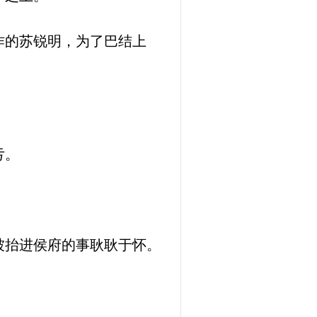
作的苏锐明，为了巴结上
亏。
被抬进侯府的事耿耿于怀。