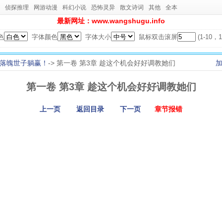
侦探推理
网游动漫
科幻小说
恐怖灵异
散文诗词
其他
全本
最新网址：www.wangshugu.info
色
字体颜色
字体大小
鼠标双击滚屏
(1-10
落魄世子躺赢！
-> 第一卷 第3章 趁这个机会好好调教她们
第一卷 第3章 趁这个机会好好调教她们
上一页
返回目录
下一页
章节报错