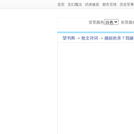
首页
玄幻魔法
武侠修真
都市言情
历史军事
背景颜色
前景颜
望书阁
->
散文诗词
->
嫡姐抢亲？我嫁