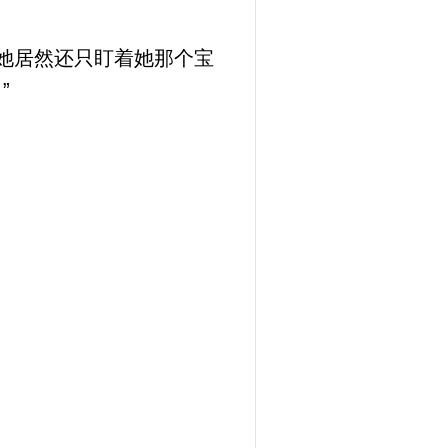
她居然还只盯着她那个宝
”