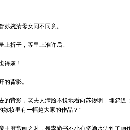
管苏婉清母女同不同意。
呈上折子，等皇上准许后。
也得嫁！
开的背影。
的背影，老夫人满脸不悦地看向苏锐明，埋怨道：
的嫁妆里有一幅赵大家的作品？”
王府赏画之时，是李尚书不小心将酒水洒到了画