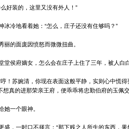
么好装的，这里又没有外人！”
冰冷地看着她：“怎么，庄子还没有住够吗？”
秀丽的面庞因愤怒而微微扭曲。
堂侯府嫡女，怎么会在庄子上住了三年，被人白
哼！苏婉清，你现在表面这般平静，实则心中慌得
不想真的进那荣亲王府，便乖乖将忠勤伯府的玉佩交
给她一个眼神。
盛，一时口不择言：“那下贱之人所生的东西，果