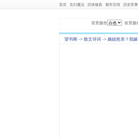
首页
玄幻魔法
武侠修真
都市言情
历史军事
背景颜色
前景颜
望书阁
->
散文诗词
->
嫡姐抢亲？我嫁