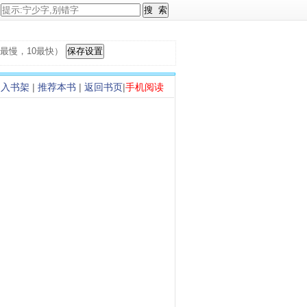
，1最慢，10最快）
加入书架
|
推荐本书
|
返回书页
|
手机阅读