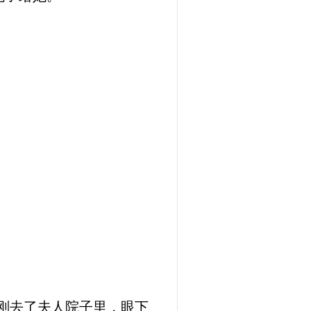
。
刚去了夫人院子里，眼下