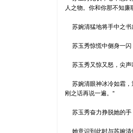
人之物。你和你那不知廉
苏婉清猛地将手中之书
苏玉秀惊慌中侧身一闪
苏玉秀又惊又怒，尖声叫
苏婉清眼神冰冷如霜，迅
刚之话再说一遍。”
苏玉秀奋力挣脱她的手
她意识到此时与苏婉清僵