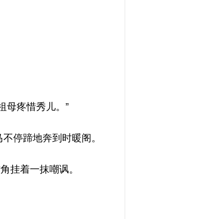
祖母疼惜秀儿。”
马不停蹄地奔到时暖阁。
嘴角挂着一抹嘲讽。