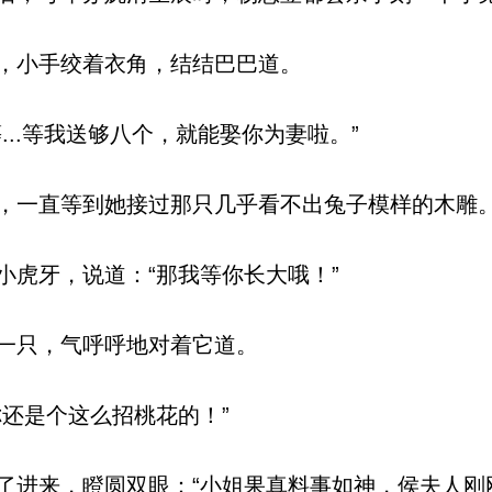
，小手绞着衣角，结结巴巴道。
..等我送够八个，就能娶你为妻啦。”
一直等到她接过那只几乎看不出兔子模样的木雕
虎牙，说道：“那我等你长大哦！”
一只，气呼呼地对着它道。
还是个这么招桃花的！”
进来，瞪圆双眼：“小姐果真料事如神，侯夫人刚