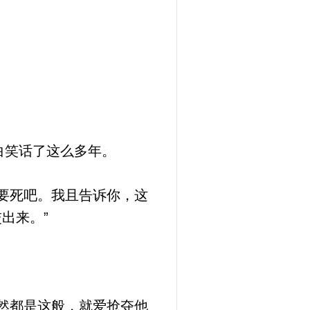
白笑话了这么多年。
要死吧。我且告诉你，这
出来。”
然都是这般，就爱抢夺他