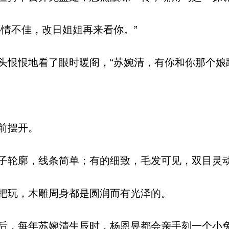
情不佳，改日姐姐再来看你。”
恨恨地看了眼时暖阁，“苏婉清，有你和你那个娘
前摆开。
轮廓，线条简单；有的细致，毛发可见，双目灵
把玩，木雕周身都是圆润而有光泽的。
，每年苏婉清生辰时，杨恩昱都会亲手刻一个小