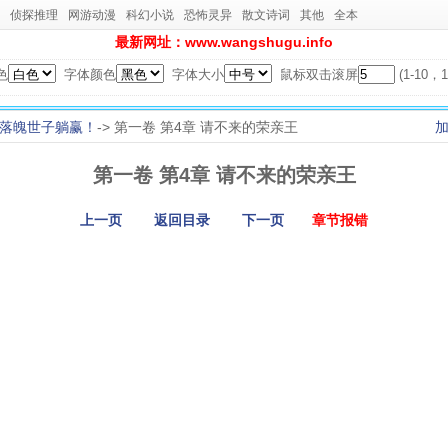
侦探推理
网游动漫
科幻小说
恐怖灵异
散文诗词
其他
全本
最新网址：www.wangshugu.info
色
字体颜色
字体大小
鼠标双击滚屏
(1-10
落魄世子躺赢！
-> 第一卷 第4章 请不来的荣亲王
第一卷 第4章 请不来的荣亲王
上一页
返回目录
下一页
章节报错