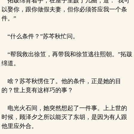
拓跋绵背着手，在屋子里踱了几圈，道：“我可
以娶你，跟你做假夫妻，但你必须答应我一个条
件。”
“什么条件？”苏芩秋忙问。
“帮我救出徐笪，再带我和徐笪逃往熙朝。”拓跋
绵道。
啥？苏芩秋愣住了。他的条件，正是她的目
的？世上竟有这样巧的事？
电光火石间，她突然想起了一件事。上上世的
时候，顾泽夕之所以能灭了东胡，是因为有人跟
他里应外合。