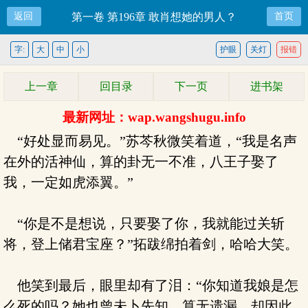
返回
第一卷 第196章 敢肖想她的男人？
首页
字:
大
中
小
护眼
关灯
报错
上一章
回目录
下一页
进书架
最新网址：wap.wangshugu.info
“好处显而易见。”苏芩秋微笑着道，“我是名声
在外的活神仙，算的卦无一不准，八王子娶了
我，一定如虎添翼。”
“你是不是想说，只要娶了你，我就能过关斩
将，登上储君宝座？”拓跋绵拍着剑，哈哈大笑。
他笑到最后，眼里却有了泪：“你知道我娘是怎
么死的吗？她也曾未卜先知，算无遗漏，却因此