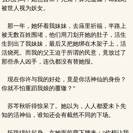
被世人视为妖女。
那一年，她怀着我妹妹，去庙里祈福，半路上
被无数百姓围堵，他们用刀划开她的肚子，活生
生剖出了我妹妹，最后又把她绑在木架子上，活
活烧死。而我的父王迫于所谓的民意，竟放过了
那些杀人凶手，连仇都没有替她报。
现在你许与我的好处，竟是你活神仙的身份？
你就不怕重蹈我娘的覆辙？”
苏芩秋听得惊呆了。她以为，人人都爱未卜先
知的活神仙，谁知还会有截然不同的下场。
拓跋绵站起身，在她面前弯下腰来：“你想让我