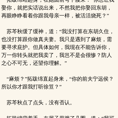
娶你，就把实话说出来，不然我把你娶回东胡，
再眼睁睁看着你跟我母亲一样，被活活烧死？”
苏芩秋缓了缓神，道：“我没打算在东胡久住，
也没打算跟你做真夫妻。我只是遇到了麻烦，需
要寻求庇护。但具体如何，我现在不能告诉你，
万一你转头就把我卖了，我岂不是会很惨？防人
之心不可无，还望你理解。”
“麻烦？”拓跋绵直起身来，“你的前夫宁远侯？
所以你才跟我打听徐笪？”
苏芩秋点了点头，没有否认。