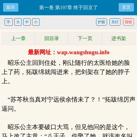
返回
第一卷 第197章 终于回京了
首页
字:
大
中
小
护眼
关灯
报错
上一章
回目录
下一页
进书架
最新网址：wap.wangshugu.info
昭乐公主回到住处，刚让随行的太医给她的脸
上了药，拓跋绵就闯进来，把剑架在了她的脖子
上。
“苏芩秋当真对宁远侯余情未了？！”拓跋绵厉声
逼问。
昭乐公主本要破口大骂，但见他问的是这个，
马上改了主意：“八王子，你娶了她，就该改名叫