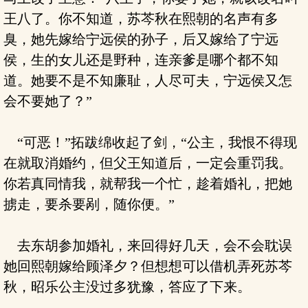
王八了。你不知道，苏芩秋在熙朝的名声有多
臭，她先嫁给宁远侯的孙子，后又嫁给了宁远
侯，生的女儿还是野种，连亲爹是哪个都不知
道。她要不是不知廉耻，人尽可夫，宁远侯又怎
会不要她了？”
“可恶！”拓跋绵收起了剑，“公主，我恨不得现
在就取消婚约，但父王知道后，一定会重罚我。
你若真同情我，就帮我一个忙，趁着婚礼，把她
掳走，要杀要剐，随你便。”
去东胡参加婚礼，来回得好几天，会不会耽误
她回熙朝嫁给顾泽夕？但想想可以借机弄死苏芩
秋，昭乐公主没过多犹豫，答应了下来。