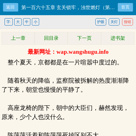
返回
第一百六十五章 玄关锁牢，浊世燃灯（第三更）
首页
字:
大
中
小
护眼
关灯
报错
上一章
回目录
下一页
进书架
最新网址：wap.wangshugu.info
整个夏天，京都都是在一片喧嚣中度过的。
随着秋天的降临，监察院被拆解的热度渐渐降
了下来，朝堂也慢慢的平静了。
高座龙椅的陛下，朝中的大臣们，赫然发现，
原来，少个人也没什么。
陈萍萍活着和陈萍萍死掉区别不大。