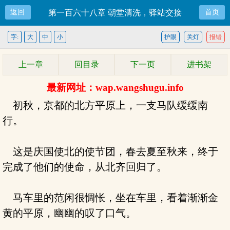
返回
第一百六十八章 朝堂清洗，驿站交接
首页
字:
大
中
小
护眼
关灯
报错
上一章
回目录
下一页
进书架
最新网址：wap.wangshugu.info
初秋，京都的北方平原上，一支马队缓缓南
行。
这是庆国使北的使节团，春去夏至秋来，终于
完成了他们的使命，从北齐回归了。
马车里的范闲很惆怅，坐在车里，看着渐渐金
黄的平原，幽幽的叹了口气。