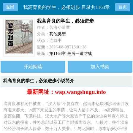
返回
我高育良的学生，必须进步 目录共1163章
首页
我高育良的学生，必须进步
作者：苦海小道童
分类：
其他类型
状态：连载中
更新：2026-08-08T13:01:26
最新：
第1163章 最后一道防线
开始阅读
加入书架
我高育良的学生，必须进步小说简介
最新网址：wap.wangshugu.info
高育良和祁同伟被查， “汉大帮”不复存在，然而李达康和沙瑞金并没
有迎来春天。\n接下来发生的事情，让两人措手不及。 \n富海科技、
京西集团、飞讯科技、汉大地产等六家资产千亿的企业突然宣布停止
对汉东的投资，并将总部以及工厂全部搬离汉东。 \n顿时，整个汉东
的经济增长陷入停滞，数十万人失业。\n与此同时，原本治安水平很