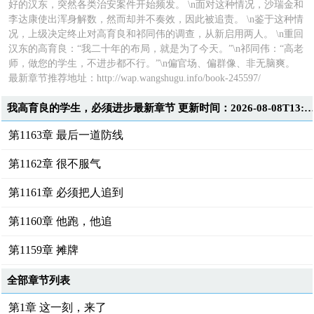
好的汉东，突然各类治安案件开始频发。 \n面对这种情况，沙瑞金和
李达康使出浑身解数，然而却并不奏效，因此被追责。 \n鉴于这种情
况，上级决定终止对高育良和祁同伟的调查，从新启用两人。 \n重回
汉东的高育良：“我二十年的布局，就是为了今天。”\n祁同伟：“高老
师，做您的学生，不进步都不行。”\n偏官场、偏群像、非无脑爽。
最新章节推荐地址：
http://wap.wangshugu.info/book-245597/
我高育良的学生，必须进步最新章节 更新时间：2026-08-08T13:0
第1163章 最后一道防线
第1162章 很不服气
第1161章 必须把人追到
第1160章 他跑，他追
第1159章 摊牌
全部章节列表
第1章 这一刻，来了