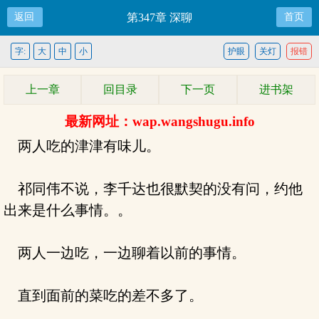
返回
第347章 深聊
首页
字:
大
中
小
护眼
关灯
报错
上一章
回目录
下一页
进书架
最新网址：wap.wangshugu.info
两人吃的津津有味儿。
祁同伟不说，李千达也很默契的没有问，约他
出来是什么事情。。
两人一边吃，一边聊着以前的事情。
直到面前的菜吃的差不多了。