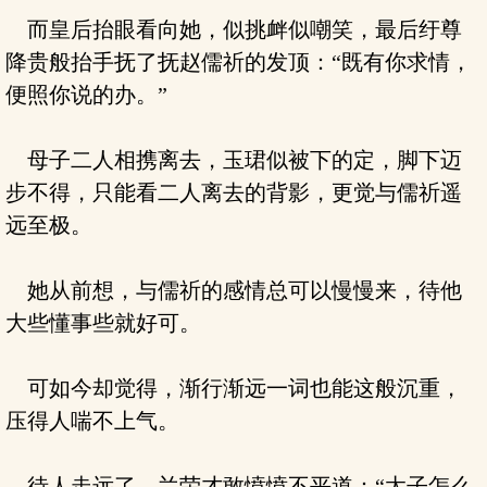
而皇后抬眼看向她，似挑衅似嘲笑，最后纡尊
降贵般抬手抚了抚赵儒祈的发顶：“既有你求情，
便照你说的办。”
母子二人相携离去，玉珺似被下的定，脚下迈
步不得，只能看二人离去的背影，更觉与儒祈遥
远至极。
她从前想，与儒祈的感情总可以慢慢来，待他
大些懂事些就好可。
可如今却觉得，渐行渐远一词也能这般沉重，
压得人喘不上气。
待人走远了，兰荣才敢愤愤不平道：“太子怎么