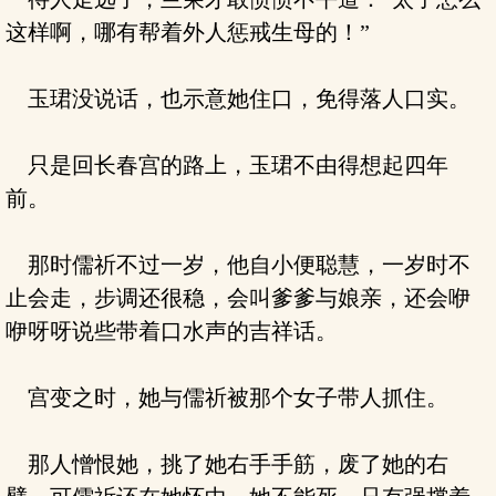
这样啊，哪有帮着外人惩戒生母的！”
玉珺没说话，也示意她住口，免得落人口实。
只是回长春宫的路上，玉珺不由得想起四年
前。
那时儒祈不过一岁，他自小便聪慧，一岁时不
止会走，步调还很稳，会叫爹爹与娘亲，还会咿
咿呀呀说些带着口水声的吉祥话。
宫变之时，她与儒祈被那个女子带人抓住。
那人憎恨她，挑了她右手手筋，废了她的右