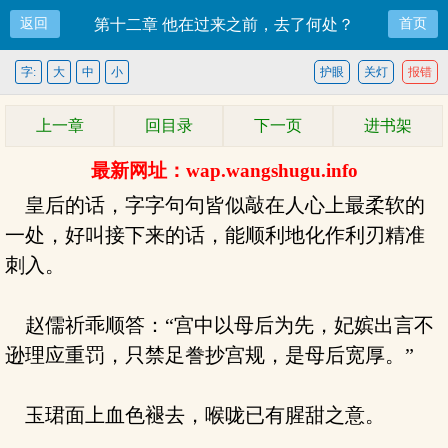
返回
第十二章 他在过来之前，去了何处？
首页
字:
大
中
小
护眼
关灯
报错
上一章
回目录
下一页
进书架
最新网址：wap.wangshugu.info
皇后的话，字字句句皆似敲在人心上最柔软的
一处，好叫接下来的话，能顺利地化作利刃精准
刺入。
赵儒祈乖顺答：“宫中以母后为先，妃嫔出言不
逊理应重罚，只禁足誊抄宫规，是母后宽厚。”
玉珺面上血色褪去，喉咙已有腥甜之意。