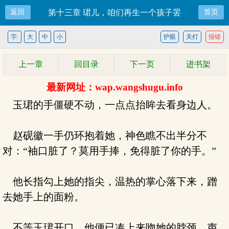
返回
第十三章 珺儿，咱们再生一个孩子罢
首页
字:
大
中
小
护眼
关灯
报错
上一章
回目录
下一页
进书架
最新网址：wap.wangshugu.info
玉珺的手僵硬不动，一点点抬眸去看身边人。
赵砚徽一手仍环抱着她，神色瞧不出半分不
对：“袖口脏了？莫用手捧，免得脏了你的手。”
他长指勾上她的指尖，温热的掌心落下来，蹭
去她手上的面粉。
不等玉珺开口，他便已凑上来吻她的脖颈，声