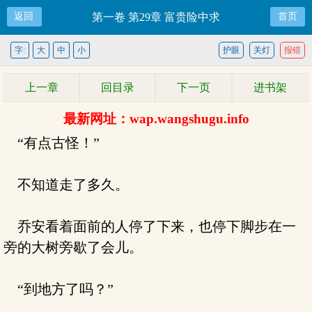
返回
第一卷 第29章 富贵险中求
首页
字:
大
中
小
护眼
关灯
报错
上一章
回目录
下一页
进书架
最新网址：wap.wangshugu.info
“有点古怪！”
不知道走了多久。
乔安看着面前的人停了下来，也停下脚步在一
旁的大树旁歇了会儿。
“到地方了吗？”