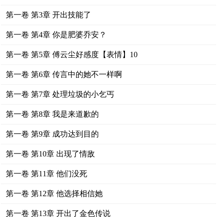
第一卷 第3章 开出技能了
第一卷 第4章 你是肥婆乔安？
第一卷 第5章 傅云尘好感度【表情】10
第一卷 第6章 传言中的她不一样啊
第一卷 第7章 处理垃圾的小乞丐
第一卷 第8章 我是来道歉的
第一卷 第9章 成功达到目的
第一卷 第10章 出现了情敌
第一卷 第11章 他们没死
第一卷 第12章 他选择相信她
第一卷 第13章 开出了金色传说