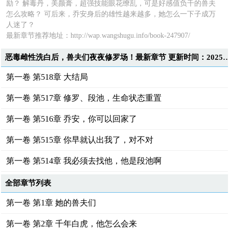
励？ 解毒丹，美颜膏，超强技能眼花缭乱，可是好感值负千的兽夫
怎么攻略？ 可后来，乔安身后的雄性越来越多，她怎么一下子成万
人迷了？
最新章节推荐地址：
http://wap.wangshugu.info/book-247907/
恶毒雌性洗白后，兽夫们夜夜修罗场！最新章节 更新时间：2025-11-3
第一卷 第518章 大结局
第一卷 第517章 修罗、段池，生命状态重置
第一卷 第516章 乔安，你可以回家了
第一卷 第515章 你早就认出我了，对不对
第一卷 第514章 我必须去找他，他是段池啊
全部章节列表
第一卷 第1章 她的兽夫们
第一卷 第2章 千年白虎，他怎么会来