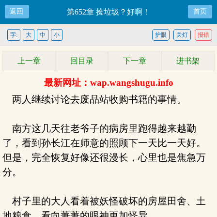
返回
第652章 捡垃圾？好啊！
首页
字:
大
中
小
护眼
关灯
报错
上一章
回目录
下一章
进书架
最新网址：wap.wangshugu.info
两人继续讨论去废品站收购书籍的事情。
南方这几天往老爷子的病房里跑得越来越勤
了，看到孙长江在师意的照顾下一天比一天好。
但是，完全恢复好像还很漫长，心里也是焦急万
分。
村子里的大人看着被妖怪破坏的房屋田舍、土
地粮食，看向萋萋的眼神更加怪异。