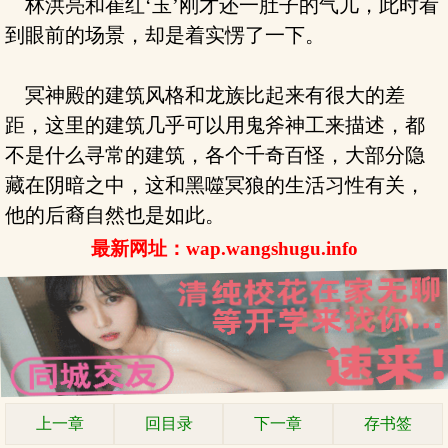
林洪亮和崔红‘玉’刚才还一肚子的气儿，此时看
到眼前的场景，却是着实愣了一下。
冥神殿的建筑风格和龙族比起来有很大的差
距，这里的建筑几乎可以用鬼斧神工来描述，都
不是什么寻常的建筑，各个千奇百怪，大部分隐
藏在阴暗之中，这和黑噬冥狼的生活习性有关，
他的后裔自然也是如此。
最新网址：wap.wangshugu.info
上一章
回目录
下一章
存书签