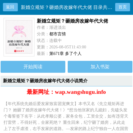
返回
新婚立规矩？砸婚房改嫁年代大佬 目录共672章
首页
新婚立规矩？砸婚房改嫁年代大佬
作者：渐进淡出
分类：
都市言情
状态：连载中
更新：2026-08-05T11:43:00
最新：
第671章 多了个人
开始阅读
加入书架
新婚立规矩？砸婚房改嫁年代大佬小说简介
最新网址：wap.wangshugu.info
【年代系统先婚后爱发家致富团宠爽文】本书又名《先立规矩再进
门？ 她砸了婚房改嫁年代大佬！》*想当他张家的儿媳妇，先磕头发
个毒誓签下名字：从此孝顺公婆，家务全包，工资全交，如有违背天
打雷劈，不得好死，全家死绝？ 重生回来，纪宁砸了婚房，从此走
上了左手虐渣，右手发家的道路。—发家的路上纪宁独自一人在国营