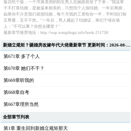
饭店吃个饭，一个浑身凛冽的陌生男人在她面前坐了下来：“我这辈
子不打算结婚，是被逼来相亲的，只想找个人假结婚。一年后离婚，
如果你不介意我们就假结婚，每个月我的工资给你一半，平时咱们相
互尊重，互不干扰。”一年后，男人藏起了结婚证，将纪宁堵在墙
上：“不可以离？你想去哪里？”
最新章节推荐地址：
http://wap.wangshugu.info/book-251758/
新婚立规矩？砸婚房改嫁年代大佬最新章节 更新时间：2026-08-05T11:43:00
第671章 多了个人
第670章 她们不干？
第669章听我的
第668章自考
第667章理所当然
全部章节列表
第1章 重生回到新婚立规矩那天