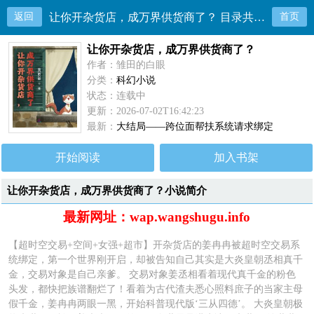
返回
让你开杂货店，成万界供货商了？ 目录共444章
首页
让你开杂货店，成万界供货商了？
作者：雏田的白眼
分类：
科幻小说
状态：连载中
更新：2026-07-02T16:42:23
最新：
大结局——跨位面帮扶系统请求绑定
开始阅读
加入书架
让你开杂货店，成万界供货商了？小说简介
最新网址：wap.wangshugu.info
【超时空交易+空间+女强+超市】开杂货店的姜冉冉被超时空交易系
统绑定，第一个世界刚开启，却被告知自己其实是大炎皇朝丞相真千
金，交易对象是自己亲爹。 交易对象姜丞相看着现代真千金的粉色
头发，都快把族谱翻烂了！看着为古代渣夫悉心照料庶子的当家主母
假千金，姜冉冉两眼一黑，开始科普现代版‘三从四德’。 大炎皇朝极