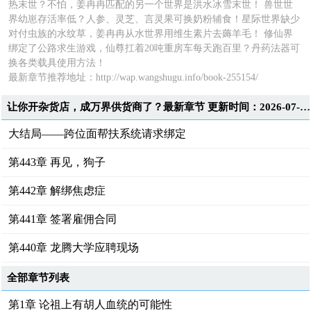
热末世？不怕，姜冉冉匹配的另一个世界是洪水冰雪末世！ 兽世世
界幼崽存活率低？人参、灵芝、言灵果可换奶粉辅食！星际世界缺少
对付虫族的水纹草，姜冉冉从水世界用维生素片去薅羊毛！ 修仙界
绑定了公路求生游戏，仙尊扛着20吨重房车每天跑百里？丹药法器可
换各类载具使用方法！
最新章节推荐地址：
http://wap.wangshugu.info/book-255154/
让你开杂货店，成万界供货商了？最新章节 更新时间：2026-07-02T16:42:23
大结局——跨位面帮扶系统请求绑定
第443章 再见，狗子
第442章 解绑焦虑症
第441章 签署雇佣合同
第440章 龙腾大学应聘现场
全部章节列表
第1章 论祖上有胡人血统的可能性