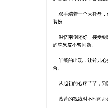
双手端着一个大托盘，侍
装扮。
温忆南倒还好，接受到温
的苹果皮不曾间断。
丫鬟的出现，让铃儿心头
合。
从起初的心疼芊芊，到江
慕菁的视线时不时向那边