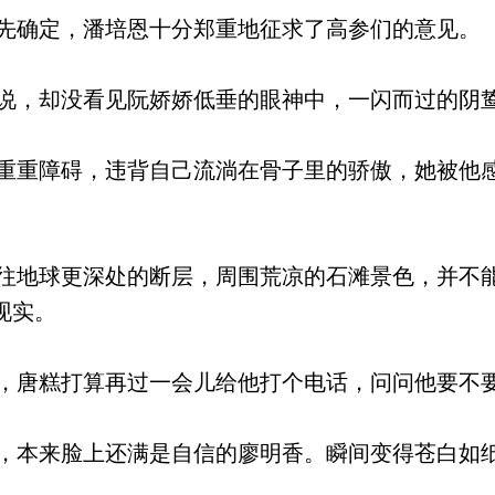
确定，潘培恩十分郑重地征求了高参们的意见。
，却没看见阮娇娇低垂的眼神中，一闪而过的阴
重障碍，违背自己流淌在骨子里的骄傲，她被他
地球更深处的断层，周围荒凉的石滩景色，并不
现实。
唐糕打算再过一会儿给他打个电话，问问他要不
本来脸上还满是自信的廖明香。瞬间变得苍白如