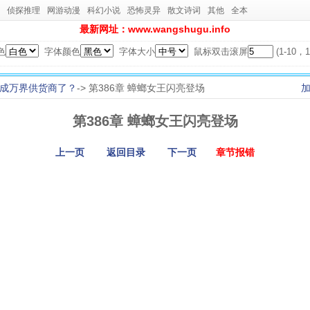
侦探推理
网游动漫
科幻小说
恐怖灵异
散文诗词
其他
全本
最新网址：www.wangshugu.info
色
字体颜色
字体大小
鼠标双击滚屏
(1-10
成万界供货商了？
-> 第386章 蟑螂女王闪亮登场
第386章 蟑螂女王闪亮登场
上一页
返回目录
下一页
章节报错