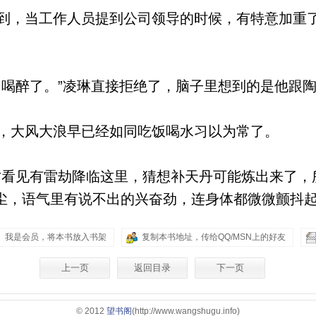
，当工作人员提到公司领导的时候，有特意加重
喝醉了。”凌琳直接拒绝了，脑子里想到的是他跟
大风大浪早已经如同吃饭喝水习以为常了。
看见有雷劫降临这里，猜想补天丹可能炼出来了，
尘，语气里有说不出的兴奋劲，连身体都微微颤抖
我是会员，将本书放入书架
复制本书地址，传给QQ/MSN上的好友
上一页
返回目录
下一页
© 2012
望书阁
(http://www.wangshugu.info)