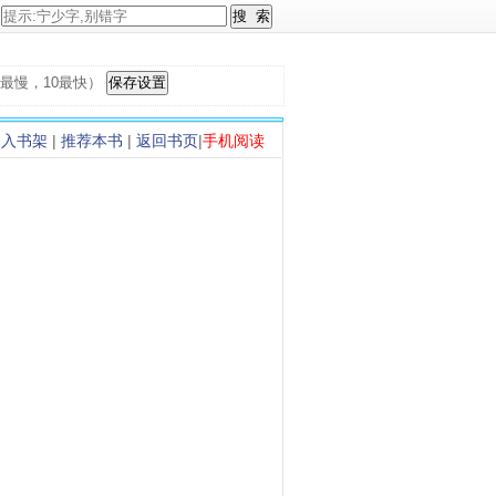
，1最慢，10最快）
加入书架
|
推荐本书
|
返回书页
|
手机阅读