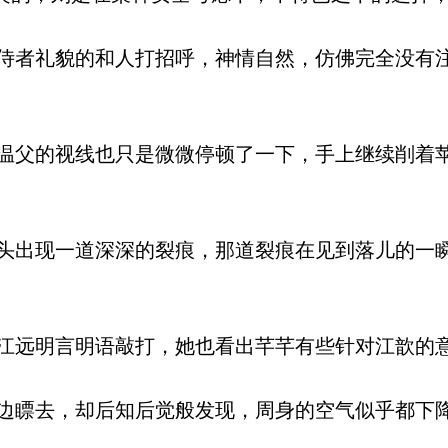
者礼貌的和人打招呼，神情自然，仿佛完全没有
父的视线也只是微微停顿了一下，手上继续削着
出现一道深深的裂痕，那道裂痕在见到落儿的一
远明言明语敲打，她也看出芊芊有些针对江歆的
瞟去，却后知后觉般发现，周身的空气似乎都下