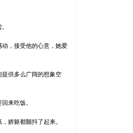
鸷。
感动，接受他的心意，她爱
能提供多么广阔的想象空
要回来吃饭。
纸，娇躯都颤抖了起来。