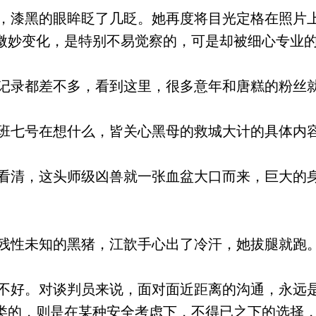
漆黑的眼眸眨了几眨。她再度将目光定格在照片
微妙变化，是特别不易觉察的，可是却被细心专业
录都差不多，看到这里，很多意年和唐糕的粉丝
七号在想什么，皆关心黑母的救城大计的具体内
清，这头师级凶兽就一张血盆大口而来，巨大的
性未知的黑猪，江歆手心出了冷汗，她拔腿就跑
好。对谈判员来说，面对面近距离的沟通，永远
类的，则是在某种安全考虑下，不得已之下的选择