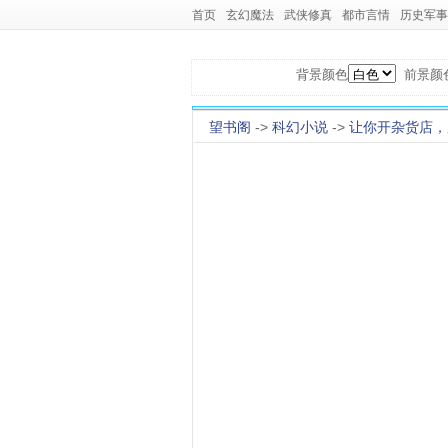
首页
玄幻魔法
武侠修真
都市言情
历史军事
背景颜色
前景颜
望书阁
->
科幻小说
->
让你开杂货店，