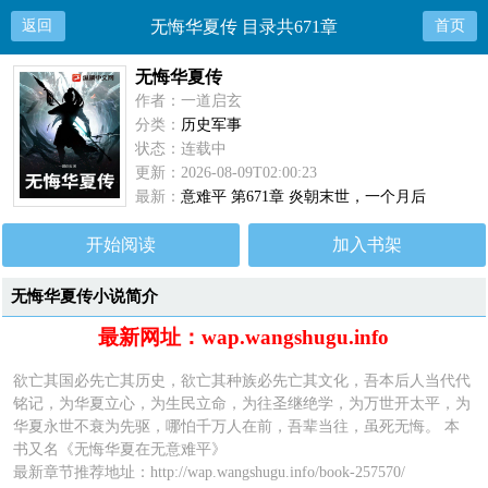
返回
无悔华夏传 目录共671章
首页
无悔华夏传
作者：一道启玄
分类：
历史军事
状态：连载中
更新：2026-08-09T02:00:23
最新：
意难平 第671章 炎朝末世，一个月后
开始阅读
加入书架
无悔华夏传小说简介
最新网址：wap.wangshugu.info
欲亡其国必先亡其历史，欲亡其种族必先亡其文化，吾本后人当代代
铭记，为华夏立心，为生民立命，为往圣继绝学，为万世开太平，为
华夏永世不衰为先驱，哪怕千万人在前，吾辈当往，虽死无悔。 本
书又名《无悔华夏在无意难平》
最新章节推荐地址：
http://wap.wangshugu.info/book-257570/