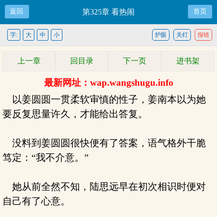
返回
第325章 看热闹
首页
字:
大
中
小
护眼
关灯
报错
上一章
回目录
下一页
进书架
最新网址：wap.wangshugu.info
以姜圆圆一贯柔软审慎的性子，姜南本以为她
要反复思量许久，才能给出答复。
没料到姜圆圆很快便有了答案，语气格外干脆
笃定：“我不介意。”
她从前全然不知，陆思远早在初次相识时便对
自己有了心意。