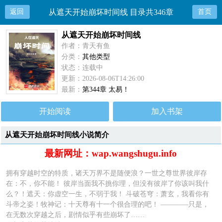
返回
从遮天开始崩坏时间线 目录共346章
首页
从遮天开始崩坏时间线
作者：青天有鱼
分类：
其他类型
状态：连载中
更新：2026-08-06T14:26:00
最新：
第344章 太易！
开始阅读
加入书架
从遮天开始崩坏时间线小说简介
最新网址：wap.wangshugu.info
拥有穿越时空的特质，诸天万界不是随便浪？一世之尊世界彼岸存
在：不，你不能！ 彼岸当面我不挑你理，但没有彼岸了你该叫我什
么？！遮天：你虚空一生，不弱于我！ 斗破苍穹：萧玄，我看你有
斗帝之姿！牧神记：十天尊有十一个很合理的吧！ ————只是，
在无数次穿越之后，剧情似乎有些崩坏了……