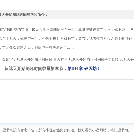
遮天开始崩坏时间线内容简介：
穿越时空的特质，诸天万界不是随便浪？一世之尊世界彼岸存在：不，你不能！ 彼
么？！遮天：你虚空一生，不弱于我！ 斗破苍穹：萧玄，我看你有斗帝之姿！牧神记
，在无数次穿越之后，剧情似乎有些崩坏了……
键字：
从遮天开始崩坏时间线 青天有鱼
从遮天开始崩坏时间线全文阅读
从遮天开
遮天开始崩坏时间线最新章节：
第346章 破灭劫！
望书阁没有弹窗广告，所有小说都能免费阅读。找好看的小说网站，就到望书阁。