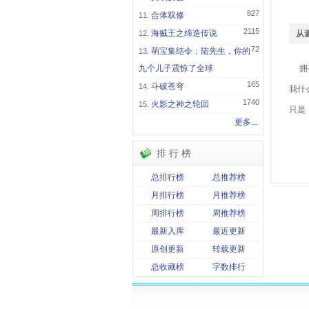
827
合体双修
2115
海贼王之缔造传说
从
72
萌宝集结令：陆先生，你的
九个儿子震惊了全球
拥有
165
斗破苍穹
我什
1740
火影之神之轮回
只是
更多...
关
排 行 榜
从
总排行榜
总推荐榜
月排行榜
月推荐榜
周排行榜
周推荐榜
最新入库
最近更新
原创更新
转载更新
总收藏榜
字数排行