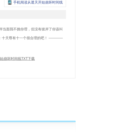
手机阅读从遮天开始崩坏时间线
岸当面我不挑你理，但没有彼岸了你该叫
：十天尊有十一个很合理的吧！ ————
始崩坏时间线TXT下载