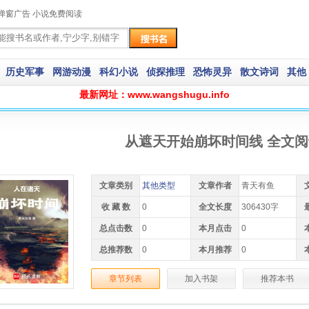
弹窗广告 小说免费阅读
历史军事
网游动漫
科幻小说
侦探推理
恐怖灵异
散文诗词
其他
最新网址：www.wangshugu.info
从遮天开始崩坏时间线 全文阅
文章类别
其他类型
文章作者
青天有鱼
收 藏 数
0
全文长度
306430字
总点击数
0
本月点击
0
总推荐数
0
本月推荐
0
章节列表
加入书架
推荐本书