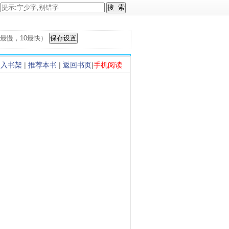
，1最慢，10最快）
加入书架
|
推荐本书
|
返回书页
|
手机阅读