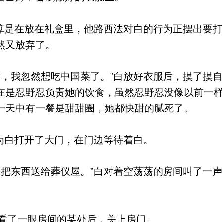
算是在放在礼盒里，他路西法对白的行为正摆出要
然又放弃了。
，我忽然想吃中国菜了。”白放好衣服后，摸了摸
在是忍野忍负责她的饮食，虽然忍野忍没像以前一
一天中有一餐是甜甜圈，她都快甜的腻死了。
为白打开了大门，在门边等待着白。
把东西送给葬仪屋。”白对着空荡荡的房间叫了一
看了一眼房间的某处后，关上房门。