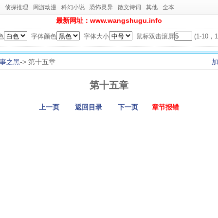
侦探推理
网游动漫
科幻小说
恐怖灵异
散文诗词
其他
全本
最新网址：www.wangshugu.info
色
字体颜色
字体大小
鼠标双击滚屏
(1-10
事之黑
-> 第十五章
第十五章
上一页
返回目录
下一页
章节报错