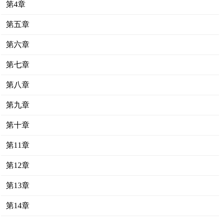
第4章
第五章
第六章
第七章
第八章
第九章
第十章
第11章
第12章
第13章
第14章