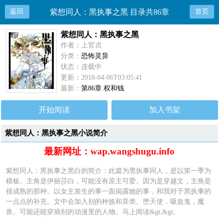
返回
紫想同人：黑执事之黑 目录共86章
首页
紫想同人：黑执事之黑
作者：上官贞
分类：
恐怖灵异
状态：连载中
更新：2018-04-06T03:05:41
最新：
第86章 权和钱
开始阅读
加入书架
紫想同人：黑执事之黑小说简介
最新网址：wap.wangshugu.info
紫想同人：黑执事之黑白的简介：此篇为黑执事同人，是以第一季为
模板。主角是伊丽莎白，可能没有原主可爱。因为是穿越文，主角是
很成熟的那种。以女主发生的事一面揭露她的事，和我对于黑执事的
一点点的补充。文中会加入别的种族和异类。堕天使，吸血鬼，魔
兽。可能还能穿插别的动漫里的人物。马上阅读&gt;&gt;