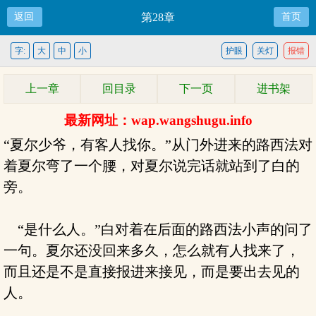
返回
第28章
首页
字:
大
中
小
护眼
关灯
报错
上一章
回目录
下一页
进书架
最新网址：wap.wangshugu.info
“夏尔少爷，有客人找你。”从门外进来的路西法对
着夏尔弯了一个腰，对夏尔说完话就站到了白的
旁。
“是什么人。”白对着在后面的路西法小声的问了
一句。夏尔还没回来多久，怎么就有人找来了，
而且还是不是直接报进来接见，而是要出去见的
人。