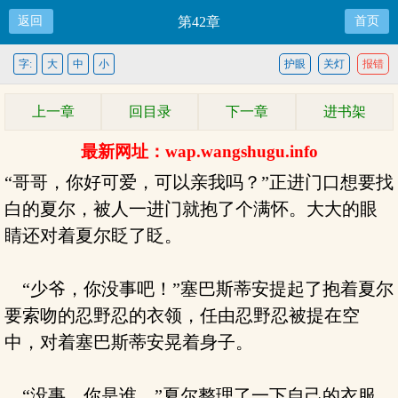
返回
第42章
首页
字:
大
中
小
护眼
关灯
报错
上一章
回目录
下一章
进书架
最新网址：wap.wangshugu.info
“哥哥，你好可爱，可以亲我吗？”正进门口想要找
白的夏尔，被人一进门就抱了个满怀。大大的眼
睛还对着夏尔眨了眨。
“少爷，你没事吧！”塞巴斯蒂安提起了抱着夏尔
要索吻的忍野忍的衣领，任由忍野忍被提在空
中，对着塞巴斯蒂安晃着身子。
“没事。你是谁。”夏尔整理了一下自己的衣服，