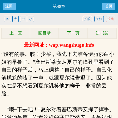
返回
第48章
首页
字:
大
中
小
护眼
关灯
报错
上一章
回目录
下一页
进书架
最新网址：wap.wangshugu.info
“没有的事。咳！少爷，我先下去准备伊丽莎白小
姐的早餐了。”塞巴斯蒂安从夏尔的瞳孔里看到了
自己的样子后，马上调整了自己的样子。自己化
解尴尬的咳了一声，就跟夏尔说告退了。因为他
实在是不想看到夏尔讥笑他的样子，非常的丢
脸。
“哦~下去吧！”夏尔对着塞巴斯蒂安挥了挥手。
虽然他是第一次看这样的塞巴斯蒂安，不是很想