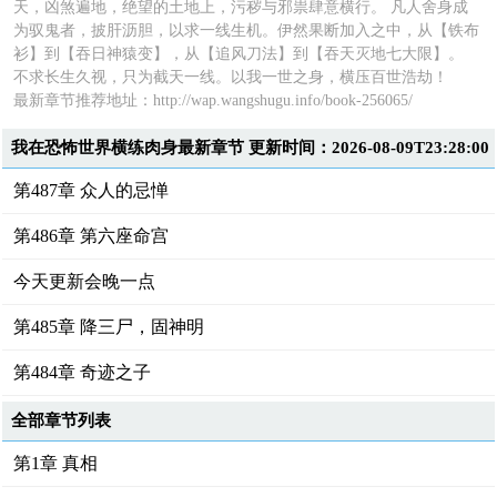
天，凶煞遍地，绝望的土地上，污秽与邪祟肆意横行。 凡人舍身成
为驭鬼者，披肝沥胆，以求一线生机。伊然果断加入之中，从【铁布
衫】到【吞日神猿变】，从【追风刀法】到【吞天灭地七大限】。
不求长生久视，只为截天一线。以我一世之身，横压百世浩劫！
最新章节推荐地址：
http://wap.wangshugu.info/book-256065/
我在恐怖世界横练肉身最新章节 更新时间：2026-08-09T23:28:00
第487章 众人的忌惮
第486章 第六座命宫
今天更新会晚一点
第485章 降三尸，固神明
第484章 奇迹之子
全部章节列表
第1章 真相