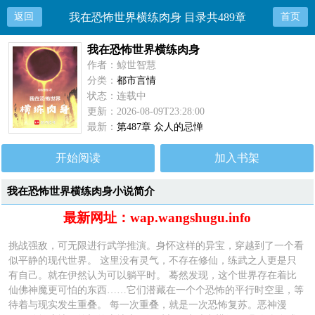
返回
我在恐怖世界横练肉身 目录共489章
首页
我在恐怖世界横练肉身
作者：鲸世智慧
分类：
都市言情
状态：连载中
更新：2026-08-09T23:28:00
最新：
第487章 众人的忌惮
开始阅读
加入书架
我在恐怖世界横练肉身小说简介
最新网址：wap.wangshugu.info
挑战强敌，可无限进行武学推演。身怀这样的异宝，穿越到了一个看
似平静的现代世界。 这里没有灵气，不存在修仙，练武之人更是只
有自己。就在伊然认为可以躺平时。 蓦然发现，这个世界存在着比
仙佛神魔更可怕的东西……它们潜藏在一个个恐怖的平行时空里，等
待着与现实发生重叠。 每一次重叠，就是一次恐怖复苏。恶神漫