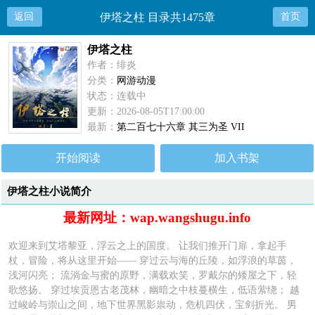
返回
伊塔之柱 目录共1475章
首页
伊塔之柱
作者：绯炎
分类：
网游动漫
状态：连载中
更新：2026-08-05T17:00:00
最新：
第二百七十六章 其三为圣 VII
开始阅读
加入书架
伊塔之柱小说简介
最新网址：wap.wangshugu.info
欢迎来到艾塔黎亚，浮云之上的国度。 让我们推开门扉，拿起手
杖，冒险，将从这里开始—— 穿过云与海的丘陵，如浮浪的草茵，
浅河闪亮； 流淌金与蜜的原野，满载欢笑，罗戴尔的矮屋之下，轻
歌悠扬。 穿过埃贡恩古老茂林，幽暗之中枝蔓横生，低语萦绕； 越
过峻岭与崇山之间，地下世界黑影祟动，危机四伏，宝剑折光。 男