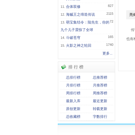
827
合体双修
2115
海贼王之缔造传说
亮
72
萌宝集结令：陆先生，你的
九个儿子震惊了全球
传说
165
斗破苍穹
也有
1740
火影之神之轮回
关
更多...
亮
排 行 榜
总排行榜
总推荐榜
月排行榜
月推荐榜
周排行榜
周推荐榜
最新入库
最近更新
原创更新
转载更新
总收藏榜
字数排行