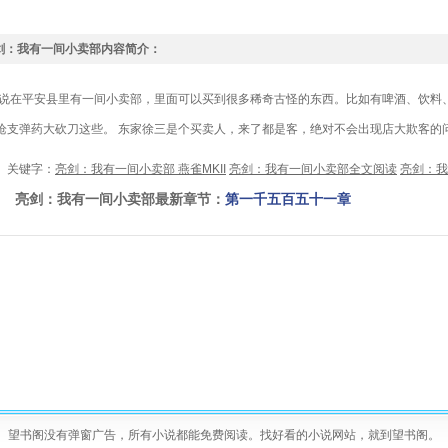
剑：我有一间小卖部内容简介：
在平安县里有一间小卖部，里面可以买到很多稀奇古怪的东西。比如有啤酒、饮料
枪支弹药大砍刀这些。 东家徐三是个买卖人，来了都是客，绝对不会出现店大欺客的
键字：
亮剑：我有一间小卖部 燕雀MKII
亮剑：我有一间小卖部全文阅读
亮剑：我
剑：我有一间小卖部最新章节：
第一千五百五十一章
望书阁没有弹窗广告，所有小说都能免费阅读。找好看的小说网站，就到望书阁。