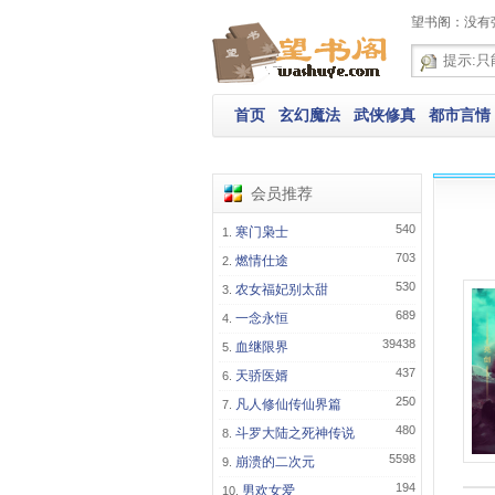
望书阁：没有
首页
玄幻魔法
武侠修真
都市言情
会员推荐
540
寒门枭士
703
燃情仕途
530
农女福妃别太甜
689
一念永恒
39438
血继限界
437
天骄医婿
250
凡人修仙传仙界篇
480
斗罗大陆之死神传说
5598
崩溃的二次元
194
男欢女爱