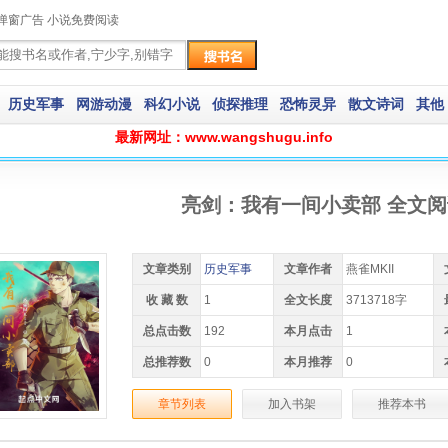
弹窗广告 小说免费阅读
历史军事
网游动漫
科幻小说
侦探推理
恐怖灵异
散文诗词
其他
最新网址：www.wangshugu.info
亮剑：我有一间小卖部 全文阅
文章类别
历史军事
文章作者
燕雀MKII
收 藏 数
1
全文长度
3713718字
总点击数
192
本月点击
1
总推荐数
0
本月推荐
0
章节列表
加入书架
推荐本书